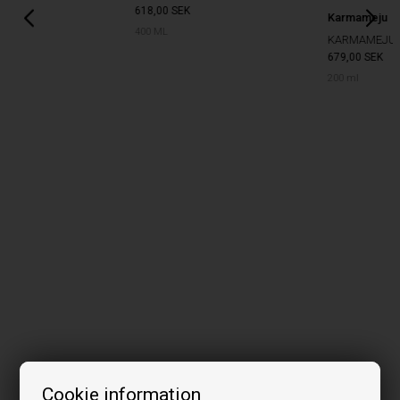
618,00
SEK
Karmameju
400 ML
KARMAMEJU BODY OIL HOPE 01
679,00
SEK
200 ml
Cookie information