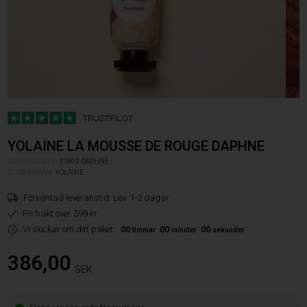
TRUSTPILOT
YOLAINE LA MOUSSE DE ROUGE DAPHNE
VARENUMMER:
31802-DAPHNE
SE MER FRÅN
YOLAINE
Förväntad leveranstid:
Lev. 1-2 dagar
Fri frakt över 599 kr.
Vi skickar om ditt paket:
00
00
00
timmar
minuter
sekunder
386,00
SEK