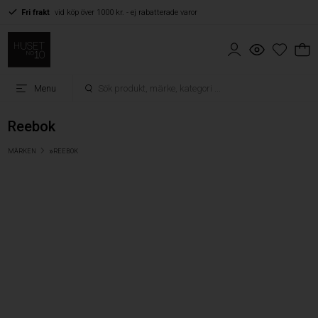
Fri frakt
vid köp över 1000 kr. - ej rabatterade varor
Menu
Reebok
»
MÄRKEN
REEBOK