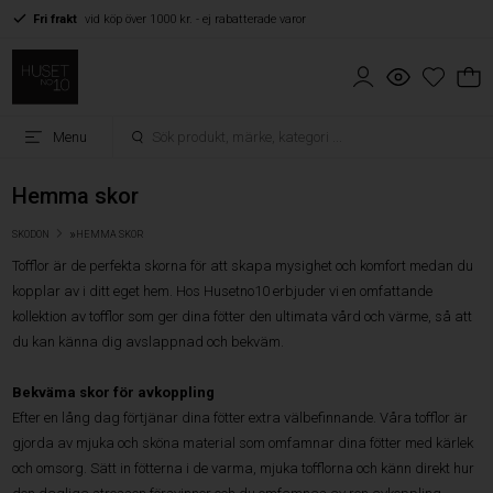
Fri frakt
vid köp över 1000 kr. - ej rabatterade varor
Menu
Hemma skor
»
SKODON
HEMMA SKOR
Tofflor är de perfekta skorna för att skapa mysighet och komfort medan du
kopplar av i ditt eget hem. Hos Husetno10 erbjuder vi en omfattande
kollektion av tofflor som ger dina fötter den ultimata vård och värme, så att
du kan känna dig avslappnad och bekväm.
Bekväma skor för avkoppling
Efter en lång dag förtjänar dina fötter extra välbefinnande. Våra tofflor är
gjorda av mjuka och sköna material som omfamnar dina fötter med kärlek
och omsorg. Sätt in fötterna i de varma, mjuka tofflorna och känn direkt hur