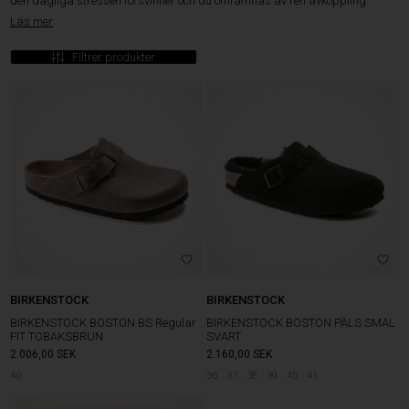
den dagliga stressen försvinner och du omfamnas av ren avkoppling.
Läs mer
Filtrer produkter
BIRKENSTOCK
BIRKENSTOCK
BIRKENSTOCK BOSTON BS Regular
BIRKENSTOCK BOSTON PÄLS SMAL
FIT TOBAKSBRUN
SVART
2.006,00
SEK
2.160,00
SEK
40
36
37
38
39
40
41