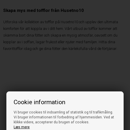
Skapa mys med tofflor från Husetno10
Utforska vår kollektion av tofflor på Husetno10 och upplev den ultimata
komforten för att koppla av i ditt hem. Vårt utbud av tofflor kommer att
skämma bort dina fötter och skapa en mysig atmosfär, oavsett om du
kopplar av i soffan, lagar frukost eller njuter med familjen. Hitta dina
favorittofflor idag och ge dina fötter den kärleksfulla vård de förtjänar.
Cookie information
Vi bruger cookies til indsamling af statistik og til trafikmåling.
Vi bruger informationen til forbedring af hjemmesiden. Ved at
klikke videre, accepterer du brugen af cookies.
Læs mere