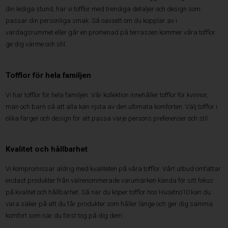
din lediga stund, har vi tofflor med trendiga detaljer och design som
passar din personliga smak. Så oavsett om du kopplar av i
vardagsrummet eller går en promenad på terrassen kommer våra tofflor
ge dig värme och stil.
Tofflor för hela familjen
Vi har tofflor för hela familjen. Vår kollektion innehåller tofflor för kvinnor,
män och barn så att alla kan njuta av den ultimata komforten. Välj tofflor i
olika färger och design för att passa varje persons preferenser och stil.
Kvalitet och hållbarhet
Vi kompromissar aldrig med kvaliteten på våra tofflor. Vårt utbud omfattar
endast produkter från välrenommerade varumärken kända för sitt fokus
på kvalitet och hållbarhet. Så när du köper tofflor hos Husetno10 kan du
vara säker på att du får produkter som håller länge och ger dig samma
komfort som när du först tog på dig dem.