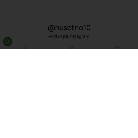
@husetno10
Find os på Instagram