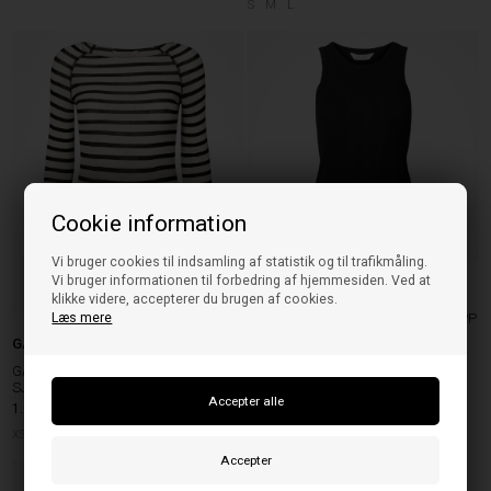
S
M
L
Cookie information
Vi bruger cookies til indsamling af statistik og til trafikmåling.
Vi bruger informationen til forbedring af hjemmesiden. Ved at
GAI+LISVA
klikke videre, accepterer du brugen af cookies.
Læs mere
GAI+LISVA ALBERTE BOMULLSTOPP
SVART
GAI+LISVA
GAI+LISVA AMALIE L/S
540,00
SEK
SJÖMANSULLTOP
1.080,00
SEK
M
L
XS
M
L