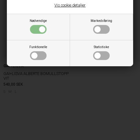
Vis cookie detaljer
Nødvendige
Markedsføring
Funktionelle
Statistiske
GAI+LISVA
GAI+LISVA ALBERTE BOMULLSTOPP
VIT
540,00
SEK
S
M
L