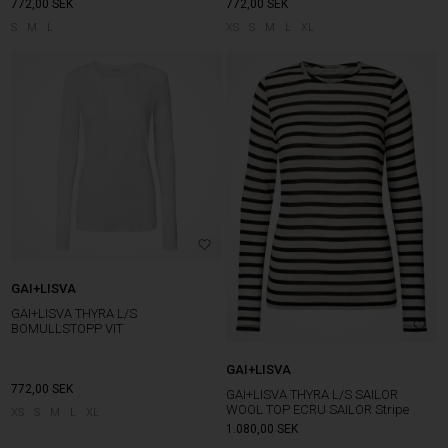
772,00
SEK
772,00
SEK
S
M
L
XS
S
M
L
XL
GAI+LISVA
GAI+LISVA THYRA L/S
BOMULLSTOPP VIT
GAI+LISVA
772,00
SEK
GAI+LISVA THYRA L/S SAILOR
WOOL TOP ECRU SAILOR Stripe
XS
S
M
L
XL
1.080,00
SEK