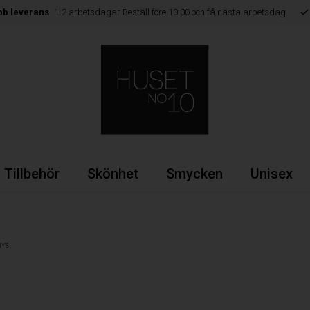
bb leverans
1-2 arbetsdagar Beställ före 10:00 och få nästa arbetsdag
Tillbehör
Skönhet
Smycken
Unisex
Y'S