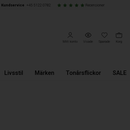
Kundservice
+45 5122 0782
Recensioner
Mitt konto
Visade
Sparade
Korg
Livsstil
Märken
Tonårsflickor
SALE