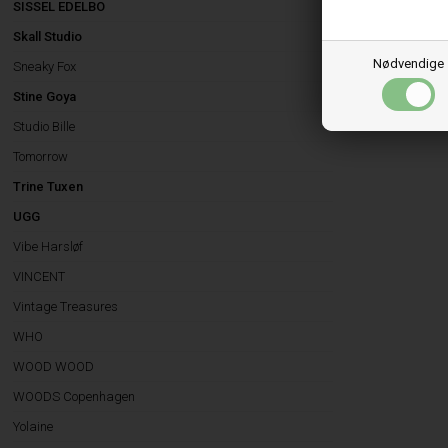
SISSEL EDELBO
Skall Studio
Nødvendige
Sneaky Fox
Stine Goya
Studio Bille
Tomorrow
Trine Tuxen
UGG
Vibe Harsløf
VINCENT
Vintage Treasures
WHO
WOOD WOOD
WOODS Copenhagen
Yolaine