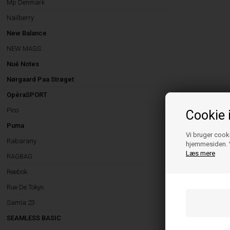
Mp Denmark
Nailberry
New Balance
NEW MAGS
Nué Notes
Nørgaard Paa Strøget
OpéraSPORT
Pico
Cookie 
Puma
Vi bruger cooki
Rabarany
hjemmesiden. V
Læs mere
RAGBAG
Reebok
Rue De Tokyo
Samla 23
SEAMLESS BASIC