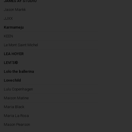
JAMES AY STUDIO
Jason Markk
JJXX
Karmameju
KEEN
Le Mont Saint Michel
LEA HOYER
LEVI'S®
Lolo the ballerina
Lovechild
Lulu Copenhagen
Maison Matine
Maria Black
Maria La Rosa
Mason Pearson