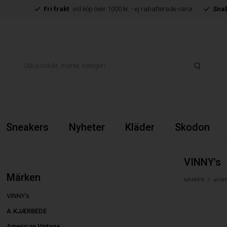
Fri frakt
vid köp över 1000 kr. - ej rabatterade varor
Sna
Sneakers
Nyheter
Kläder
Skodon
VINNY's
Märken
»
MÄRKEN
VINN
VINNY's
A.KJÆRBEDE
American Vintage