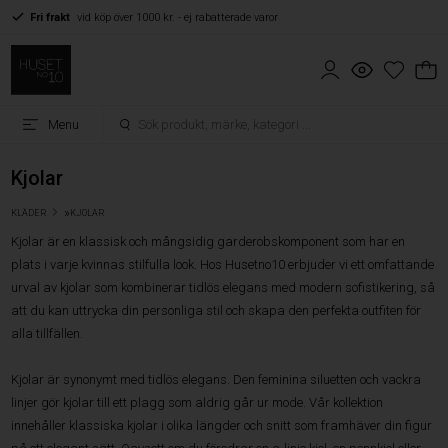
Fri frakt
vid köp över 1000 kr. - ej rabatterade varor
Menu
Kjolar
»
KLÄDER
KJOLAR
Kjolar är en klassisk och mångsidig garderobskomponent som har en
plats i varje kvinnas stilfulla look. Hos Husetno10 erbjuder vi ett omfattande
urval av kjolar som kombinerar tidlös elegans med modern sofistikering, så
att du kan uttrycka din personliga stil och skapa den perfekta outfiten för
alla tillfällen.
Kjolar är synonymt med tidlös elegans. Den feminina siluetten och vackra
linjer gör kjolar till ett plagg som aldrig går ur mode. Vår kollektion
innehåller klassiska kjolar i olika längder och snitt som framhäver din figur