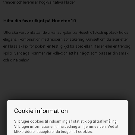
trender och levererar högkvalitativa kläder.
Hitta din favoritkjol på Husetno10
Utforska vårt omfattande urval av kjolar på Husetno10 och upptäck tidlös
elegans i kombination med modern sofistikering. Oavsett om du letar efter
en klassisk kjol för jobbet, en festlig kjol för speciella tillfällen eller en trendig
kjol till vardags, kommer vår kollektion att ha något som passar din smak
och dina behov.
Cookie information
Vi bruger cookies til indsamling af statistik og til trafikmåling.
Vi bruger informationen til forbedring af hjemmesiden. Ved at
klikke videre, accepterer du brugen af cookies.