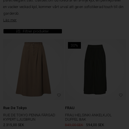
på ett elegant sätt. Oavsett om du föredrar en a-linje kjol, en pennkjol eller
en vacker veckad kjol, kommer vårt urval att ge en sofistikerad touch till din
garderob.
Läs mer
Filtrer produkter
30%
Rue De Tokyo
FRAU
RUE DE TOKYO PENNA FÄRGAD
FRAU HELSINKI ANKELKJOL
KYPERT LJUSBRUN
DUFFEL BAK
2.315,00
SEK
849,00
594,00
SEK