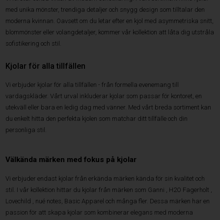
med unika mönster, trendiga detaljer och snygg design som tilltalar den
moderna kvinnan. Oavsett om du letar efter en kjol med asymmetriska snitt,
blommönster eller volangdetaljer, kommer vår kollektion att låta dig utstråla
sofistikering och stil.
Kjolar för alla tillfällen
Vi erbjuder kjolar för alla tillfällen - från formella evenemang till
vardagskläder. Vårt urval inkluderar kjolar som passar för kontoret, en
utekväll eller bara en ledig dag med vänner. Med vårt breda sortiment kan
du enkelt hitta den perfekta kjolen som matchar ditt tillfälle och din
personliga stil.
Välkända märken med fokus på kjolar
Vi erbjuder endast kjolar från erkända märken kända för sin kvalitet och
stil. I vår kollektion hittar du kjolar från märken som Ganni , H2O Fagerholt ,
Lovechild , nué notes, Basic Apparel och många fler. Dessa märken har en
passion för att skapa kjolar som kombinerar elegans med moderna