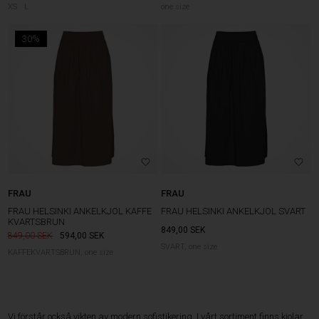
XS
L
one size
30%
FRAU
FRAU
FRAU HELSINKI ANKELKJOL KAFFE
FRAU HELSINKI ANKELKJOL SVART
KVARTSBRUN
849,00
SEK
849,00
594,00
SEK
SVART, one size
KAFFEKVARTSBRUN, one size
Vi förstår också vikten av modern sofistikering. I vårt sortiment finns kjolar