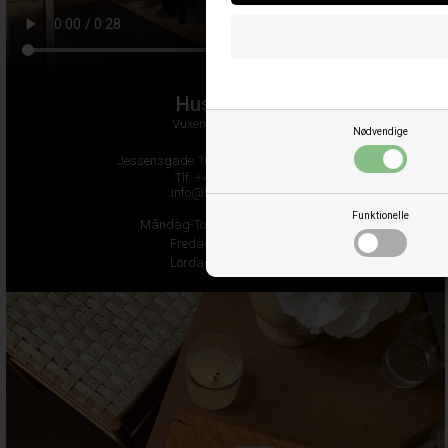
Husetno10
Vuxen och tonåring
Nødvendige
Jessensgade 10-12, DK-8700 Horsens
Tlf: +45 75659639
info@husetno10.dk
Funktionelle
Måndag-Torsdag 10.00-17.30
Fredag 10.00-18.00
Lördag 10.00-15.00