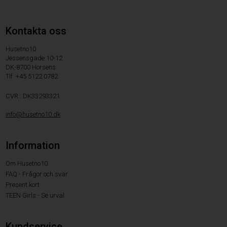
Kontakta oss
Husetno10
Jessensgade 10-12
DK-8700 Horsens
Tlf. +45 5122 0782
CVR.: DK33293321
info@husetno10.dk
Information
Om Husetno10
FAQ - Frågor och svar
Present kort
TEEN Girls - Se urval
Kundservice