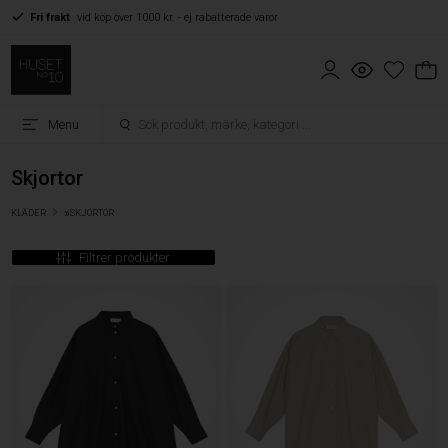
Fri frakt
vid köp över 1000 kr. - ej rabatterade varor
Menu
Skjortor
»
KLÄDER
SKJORTOR
Filtrer produkter