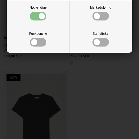
Nødvendige
Markedsføring
Funktionelle
Statistiske
American Vintage
American Vintage
AMERICAN VINTAGE GAMI21E
AMERICAN VINTAGE GAMIPY T-
WHITE
SHIRT VIT
618,00
SEK
772,00
SEK
L
M
L
50%