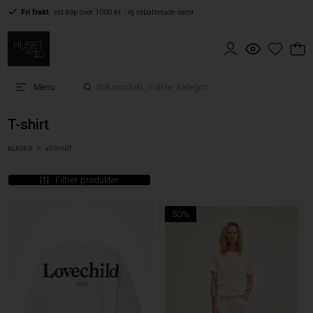
Fri frakt
vid köp över 1000 kr. - ej rabatterade varor
Menu
T-shirt
»
KLÄDER
T-SHIRT
Filtrer produkter
50%