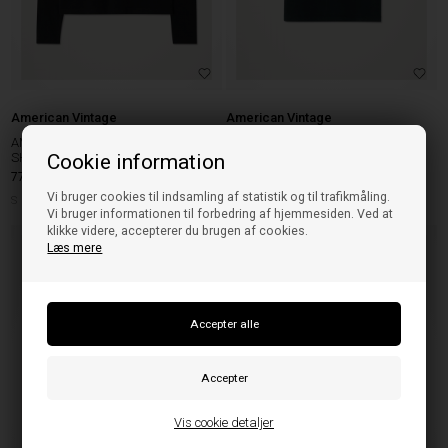
American Vintage
American Vintage
AMERICAN VINTAGE GAMI02C LS T-
AMERICAN VINTAGE GAMI21E
Cookie information
SHIRT SVART
SVART
772,00
SEK
618,00
SEK
Vi bruger cookies til indsamling af statistik og til trafikmåling.
S
M
L
S
M
Vi bruger informationen til forbedring af hjemmesiden. Ved at
klikke videre, accepterer du brugen af cookies.
Læs mere
Vis cookie detaljer